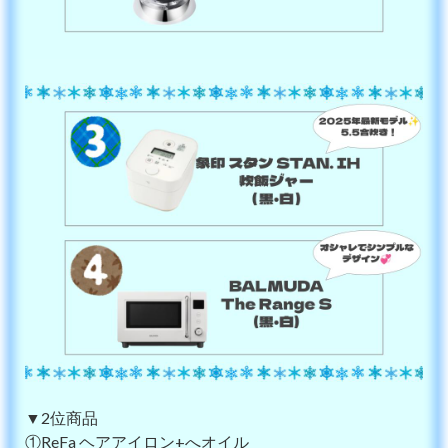
▼2位商品
①ReFa ヘアアイロン+へオイル