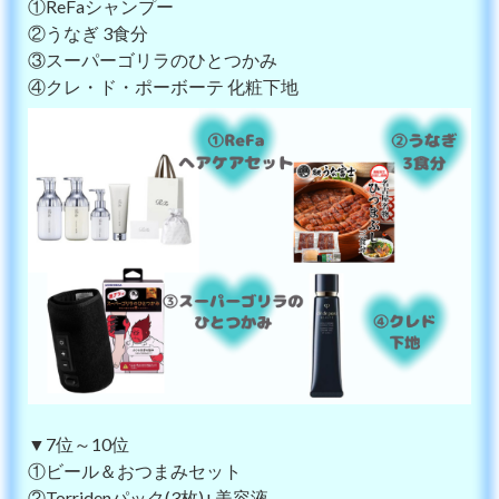
①ReFaシャンプー
②うなぎ 3食分
③スーパーゴリラのひとつかみ
④クレ・ド・ポーボーテ 化粧下地
▼7位～10位
①ビール＆おつまみセット
②Torridenパック(3枚)+美容液