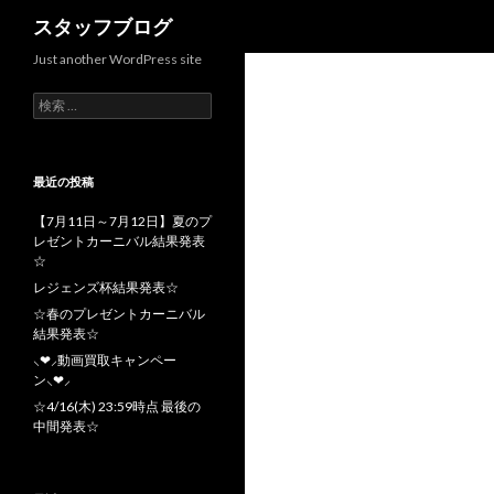
検索
スタッフブログ
Just another WordPress site
検索:
最近の投稿
【7月11日～7月12日】夏のプ
レゼントカーニバル結果発表
☆
レジェンズ杯結果発表☆
☆春のプレゼントカーニバル
結果発表☆
⸜❤︎⸝動画買取キャンペー
ン⸜❤︎⸝
☆4/16(木) 23:59時点 最後の
中間発表☆