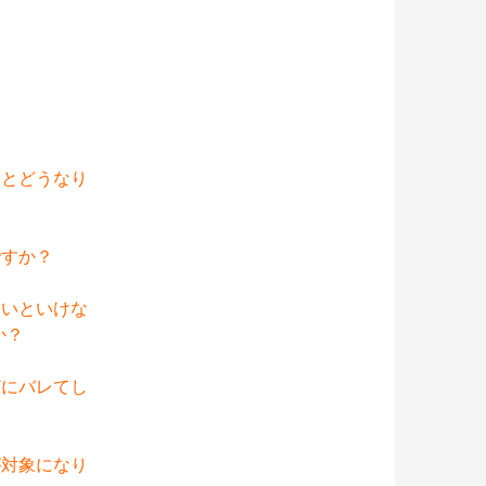
。
いとどうなり
ですか？
ないといけな
か？
どにバレてし
が対象になり