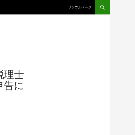
コンテンツへ移動
サンプルページ
税理士
申告に
！