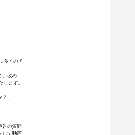
当に多くのチ
で、改め
いたします。
か？」
申告の質問
きして動画