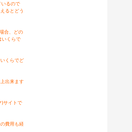
ているので
超えるとどう
だ場合、どの
はいくらで
、いくらでど
計上出来ます
マ)サイトで
室の費用も経