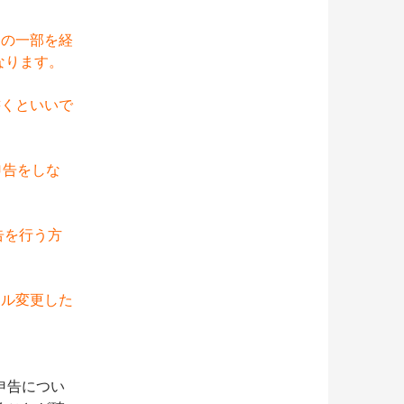
ンの一部を経
なります。
書くといいで
申告をしな
申告を行う方
ール変更した
。
申告につい